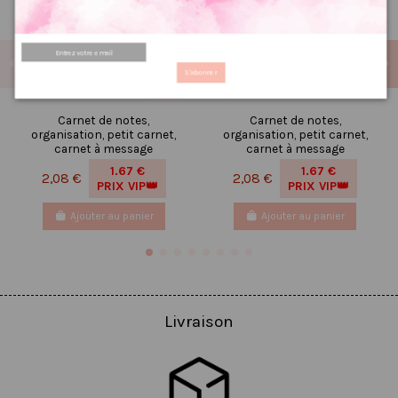
S'abonner
Carnet de notes,
Carnet de notes,
organisation, petit carnet,
organisation, petit carnet,
carnet à message
carnet à message
1.67 €
1.67 €
2,08 €
2,08 €
PRIX VIP👑
PRIX VIP👑
Ajouter au panier
Ajouter au panier
Livraison