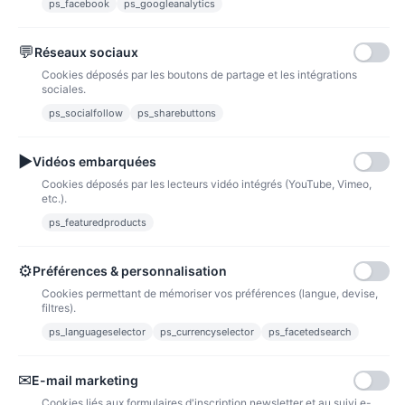
ps_facebook
ps_googleanalytics
💬
Réseaux sociaux
Paypal
Paiements sécurisés via paypal et paypal 4 fois sans frais
Cookies déposés par les boutons de partage et les intégrations
sociales.
ps_socialfollow
ps_sharebuttons
Fidélité
▶
Vidéos embarquées
Cookies déposés par les lecteurs vidéo intégrés (YouTube, Vimeo,
etc.).
ps_featuredproducts
Points de fidélité
Acheter des articles et gagner des points pour ensuite les transformer en
⚙
Préférences & personnalisation
bons de réductions.
Cookies permettant de mémoriser vos préférences (langue, devise,
filtres).
ps_languageselector
ps_currencyselector
ps_facetedsearch
Informations
✉
E-mail marketing
Liens utiles
Cookies liés aux formulaires d'inscription newsletter et au suivi e-