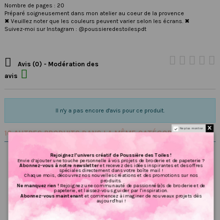
Nombre de pages : 20
Préparé soigneusement dans mon atelier au coeur de la provence
✖ Veuillez noter que les couleurs peuvent varier selon les écrans. ✖
Suivez-moi sur Instagram : @poussieredestoilespdt

Avis (0) - Modération des

avis
Il n'y a pas encore d'avis pour ce produit.
Ne plus montrer.
16 AUTRES PRODUITS DANS LA MÊME CATÉGORIE :
Rejoignez l’univers créatif de Poussière des Toiles !
Envie d’ajouter une touche personnelle à vos projets de broderie et de papeterie ?
Abonnez-vous à notre newsletter
et recevez des idées inspirantes et des offres
spéciales directement dans votre boîte mail !
Chaque mois, découvrez nos nouvelles créations et des promotions sur nos
produits.
Ne manquez rien !
Rejoignez une communauté de passionné(e)s de broderie et de
papeterie, et laissez-vous guider par l'inspiration.
Abonnez-vous maintenant
et commencez à imaginer de nouveaux projets dès
aujourd'hui !