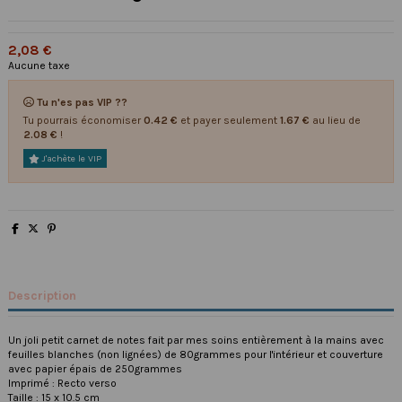
2,08 €
Aucune taxe
Tu n'es pas VIP ??
Tu pourrais économiser
0.42 €
et payer seulement
1.67 €
au lieu de
2.08 €
!
J'achète le VIP
Description
Un joli petit carnet de notes fait par mes soins entièrement à la mains avec
feuilles blanches (non lignées) de 80grammes pour l'intérieur et couverture
avec papier épais de 250grammes
Imprimé : Recto verso
Taille : 15 x 10.5 cm