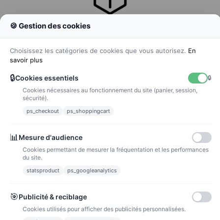
🍪 Gestion des cookies
Colissimo
Livraison colis en 48h
Choisissez les catégories de cookies que vous autorisez.
En
savoir plus
🔒
Cookies essentiels
🔒
Cookies nécessaires au fonctionnement du site (panier, session,
La poste
sécurité).
Lettre suivie 72h
ps_checkout
ps_shoppingcart
Paiements
📊
Mesure d'audience
Cookies permettant de mesurer la fréquentation et les performances
du site.
statsproduct
ps_googleanalytics
Carte bancaire
Paiements sécurisés par carte bancaire
🎯
Publicité & reciblage
Cookies utilisés pour afficher des publicités personnalisées.