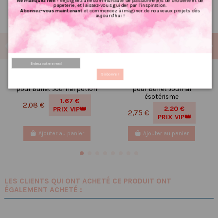
Ne manquez rien !
Rejoignez une communauté de passionné(e)s de broderie et de
papeterie, et laissez-vous guider par l'inspiration.
Abonnez-vous maintenant
et commencez à imaginer de nouveaux projets dès
aujourd'hui !
Réf 22 Feuille
Réf 210 Feuille
S'abonner
d’autocollants, Stickers
d’autocollants, Stickers
pour Bullet Journal potion
pour Bullet Journal
ésotérisme
1.67 €
2,08 €
2.20 €
PRIX VIP👑
2,75 €
PRIX VIP👑
Ajouter au panier
Ajouter au panier
LES CLIENTS QUI ONT ACHETÉ CE PRODUIT ONT
ÉGALEMENT ACHETÉ :