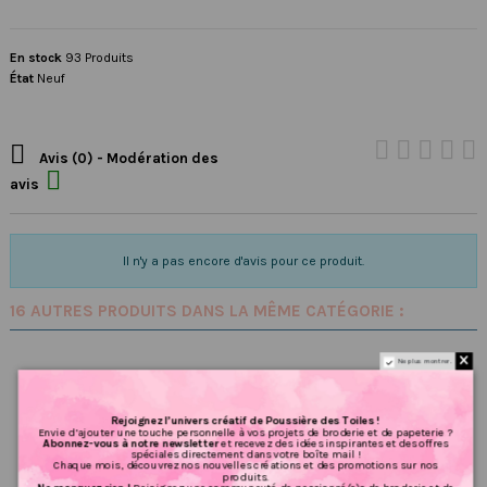
En stock
93 Produits
État
Neuf

Avis (0) - Modération des

avis
Il n'y a pas encore d'avis pour ce produit.
16 AUTRES PRODUITS DANS LA MÊME CATÉGORIE :
Ne plus montrer.
Rejoignez l’univers créatif de Poussière des Toiles !
Envie d’ajouter une touche personnelle à vos projets de broderie et de papeterie ?
Abonnez-vous à notre newsletter
et recevez des idées inspirantes et des offres
spéciales directement dans votre boîte mail !
Chaque mois, découvrez nos nouvelles créations et des promotions sur nos
produits.