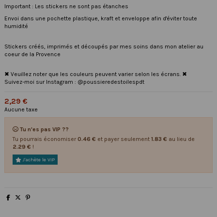
Important : Les stickers ne sont pas étanches
Envoi dans une pochette plastique, kraft et enveloppe afin d'éviter toute
humidité
Stickers créés, imprimés et découpés par mes soins dans mon atelier au
coeur de la Provence
✖ Veuillez noter que les couleurs peuvent varier selon les écrans. ✖
Suivez-moi sur Instagram : @poussieredestoilespdt
2,29 €
Aucune taxe
Tu n'es pas VIP ??
Tu pourrais économiser
0.46 €
et payer seulement
1.83 €
au lieu de
2.29 €
!
J'achète le VIP