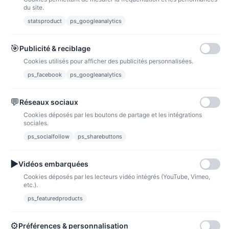
du site.
statsproduct
ps_googleanalytics
Carte bancaire
Paiements sécurisés par carte bancaire
🎯
Publicité & reciblage
Cookies utilisés pour afficher des publicités personnalisées.
ps_facebook
ps_googleanalytics
💬
Réseaux sociaux
Paypal
Paiements sécurisés via paypal et paypal 4 fois sans frais
Cookies déposés par les boutons de partage et les intégrations
sociales.
Fidélité
ps_socialfollow
ps_sharebuttons
▶
Vidéos embarquées
Cookies déposés par les lecteurs vidéo intégrés (YouTube, Vimeo,
etc.).
ps_featuredproducts
Points de fidélité
Acheter des articles et gagner des points pour ensuite les transformer en
bons de réductions.
⚙
Préférences & personnalisation