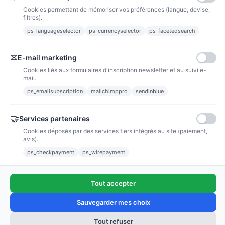
Cookies permettant de mémoriser vos préférences (langue, devise,
filtres).
ps_languageselector
ps_currencyselector
ps_facetedsearch
Informations
✉
E-mail marketing
Liens utiles
Cookies liés aux formulaires d'inscription newsletter et au suivi e-
mail.
Notre société
ps_emailsubscription
mailchimppro
sendinblue
Nous suivre
🤝
Services partenaires
Cookies déposés par des services tiers intégrés au site (paiement,
Newsletter
avis).
ps_checkpayment
ps_wirepayment
Tout accepter
(4,9/5)
Voir tous les avis boutique
Sauvegarder mes choix
Tout refuser
Ajouter au panier