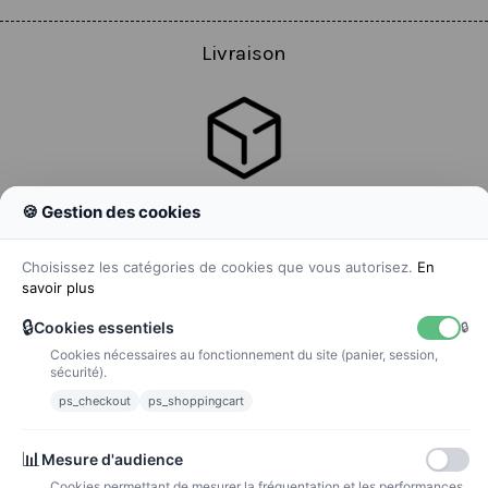
Livraison
🍪 Gestion des cookies
Colissimo
Livraison colis en 48h
Choisissez les catégories de cookies que vous autorisez.
En
savoir plus
🔒
Cookies essentiels
🔒
Cookies nécessaires au fonctionnement du site (panier, session,
La poste
sécurité).
Lettre suivie 72h
ps_checkout
ps_shoppingcart
Paiements
📊
Mesure d'audience
Cookies permettant de mesurer la fréquentation et les performances