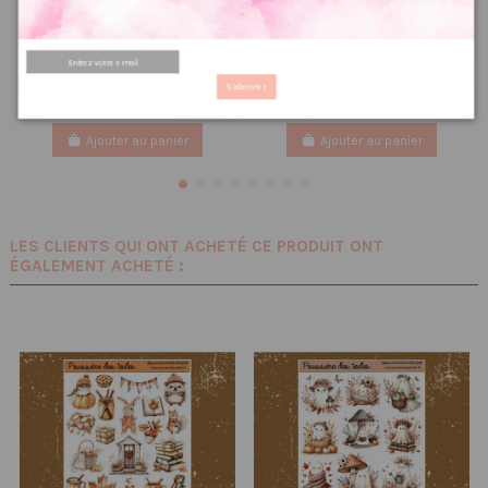
Stickers holographique
Poussière à aiguilles : étoile
montgolfière
de noël
1.67 €
2.00 €
2,08 €
2,50 €
PRIX VIP👑
PRIX VIP👑
S'abonner
Ajouter au panier
Ajouter au panier
LES CLIENTS QUI ONT ACHETÉ CE PRODUIT ONT
ÉGALEMENT ACHETÉ :