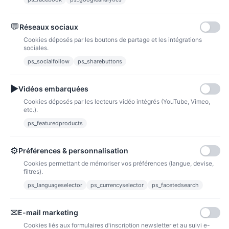
💬
Réseaux sociaux
Paypal
Paiements sécurisés via paypal et paypal 4 fois sans frais
Cookies déposés par les boutons de partage et les intégrations
sociales.
Fidélité
ps_socialfollow
ps_sharebuttons
▶
Vidéos embarquées
Cookies déposés par les lecteurs vidéo intégrés (YouTube, Vimeo,
etc.).
ps_featuredproducts
Points de fidélité
Acheter des articles et gagner des points pour ensuite les transformer en
bons de réductions.
⚙
Préférences & personnalisation
Cookies permettant de mémoriser vos préférences (langue, devise,
filtres).
ps_languageselector
ps_currencyselector
ps_facetedsearch
Informations
✉
E-mail marketing
Liens utiles
Cookies liés aux formulaires d'inscription newsletter et au suivi e-