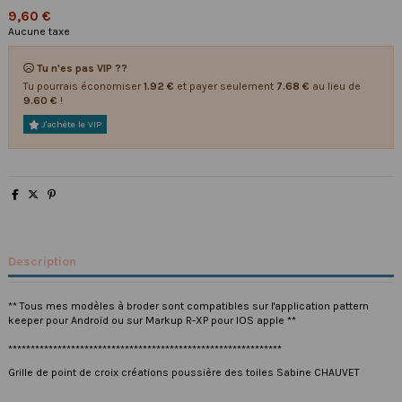
9,60 €
Aucune taxe
Tu n'es pas VIP ??
Tu pourrais économiser
1.92 €
et payer seulement
7.68 €
au lieu de
9.60 €
!
J'achète le VIP
Description
** Tous mes modèles à broder sont compatibles sur l'application pattern
keeper pour Androïd ou sur Markup R-XP pour IOS apple **
*************************************************************
Grille de point de croix créations poussière des toiles Sabine CHAUVET