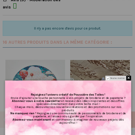

avis
Il n'y a pas encore d'avis pour ce produit.
16 AUTRES PRODUITS DANS LA MÊME CATÉGORIE :
Ne plus montrer.
Rejoignez l’univers créatif de Poussière des Toiles !
Envie d’ajouter une touche personnelle à vos projets de broderie et de papeterie ?
Abonnez-vous à notre newsletter
et recevez des idées inspirantes et des offres
spéciales directement dans votre boîte mail !
Chaque mois, découvrez nos nouvelles créations et des promotions sur nos
produits.
Ne manquez rien !
Rejoignez une communauté de passionné(e)s de broderie et de
papeterie, et laissez-vous guider par l'inspiration.
Abonnez-vous maintenant
et commencez à imaginer de nouveaux projets dès
aujourd'hui !