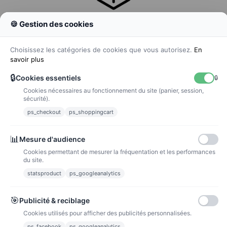
🍪 Gestion des cookies
Colissimo
Livraison colis en 48h
Choisissez les catégories de cookies que vous autorisez.
En
savoir plus
🔒
Cookies essentiels
🔒
Cookies nécessaires au fonctionnement du site (panier, session,
La poste
sécurité).
Lettre suivie 72h
ps_checkout
ps_shoppingcart
Paiements
📊
Mesure d'audience
Cookies permettant de mesurer la fréquentation et les performances
du site.
statsproduct
ps_googleanalytics
Carte bancaire
Paiements sécurisés par carte bancaire
🎯
Publicité & reciblage
Cookies utilisés pour afficher des publicités personnalisées.
ps_facebook
ps_googleanalytics