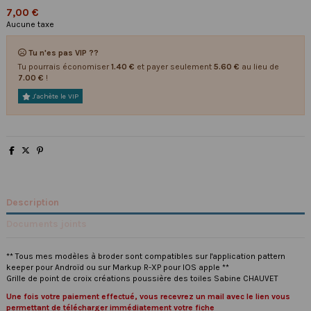
7,00 €
Aucune taxe
Tu n'es pas VIP ??
Tu pourrais économiser
1.40 €
et payer seulement
5.60 €
au lieu de
7.00 €
!
J'achète le VIP
Description
Documents joints
** Tous mes modèles à broder sont compatibles sur l'application pattern
keeper pour Androïd ou sur Markup R-XP pour IOS apple **
Grille de point de croix créations poussière des toiles Sabine CHAUVET
Une fois votre paiement effectué, vous recevrez un mail avec le lien vous
permettant de télécharger immédiatement votre fiche