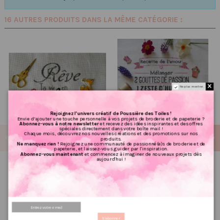
16 AUTRES PRODUITS DANS LA MÊME CATÉGORIE :
Ne plus montrer.
Rejoignez l’univers créatif de Poussière des Toiles !
Envie d’ajouter une touche personnelle à vos projets de broderie et de papeterie ?
Abonnez-vous à notre newsletter
et recevez des idées inspirantes et des offres
spéciales directement dans votre boîte mail !
Chaque mois, découvrez nos nouvelles créations et des promotions sur nos
produits.
Ne manquez rien !
Rejoignez une communauté de passionné(e)s de broderie et de
papeterie, et laissez-vous guider par l'inspiration.
Abonnez-vous maintenant
et commencez à imaginer de nouveaux projets dès
aujourd'hui !
Grille point de croix : Rêve ta
Grille point de croix : Recette
vie en couleurs PDF
de l'amour
5.60 €
6.40 €
7,00 €
8,00 €
PRIX VIP👑
PRIX VIP👑
Ajouter au panier
Ajouter au panier
S'abonner