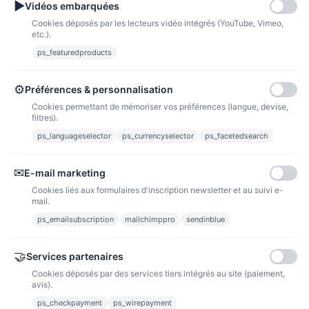
▶
Vidéos embarquées
Cookies déposés par les lecteurs vidéo intégrés (YouTube, Vimeo,
etc.).
ps_featuredproducts
Points de fidélité
Acheter des articles et gagner des points pour ensuite les transformer en
bons de réductions.
⚙
Préférences & personnalisation
Cookies permettant de mémoriser vos préférences (langue, devise,
filtres).
ps_languageselector
ps_currencyselector
ps_facetedsearch
Informations
✉
E-mail marketing
Liens utiles
Cookies liés aux formulaires d'inscription newsletter et au suivi e-
mail.
Notre société
ps_emailsubscription
mailchimppro
sendinblue
Nous suivre
🤝
Services partenaires
Cookies déposés par des services tiers intégrés au site (paiement,
Newsletter
avis).
ps_checkpayment
ps_wirepayment