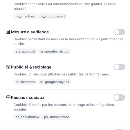
Cookies nécessaires au fonctionnement du site (panier, session,
La poste
sécurité).
Lettre suivie 72h
ps_checkout
ps_shoppingcart
Paiements
📊
Mesure d'audience
Cookies permettant de mesurer la fréquentation et les performances
du site.
statsproduct
ps_googleanalytics
Carte bancaire
Paiements sécurisés par carte bancaire
🎯
Publicité & reciblage
Cookies utilisés pour afficher des publicités personnalisées.
ps_facebook
ps_googleanalytics
💬
Réseaux sociaux
Paypal
Paiements sécurisés via paypal et paypal 4 fois sans frais
Cookies déposés par les boutons de partage et les intégrations
sociales.
Fidélité
ps_socialfollow
ps_sharebuttons