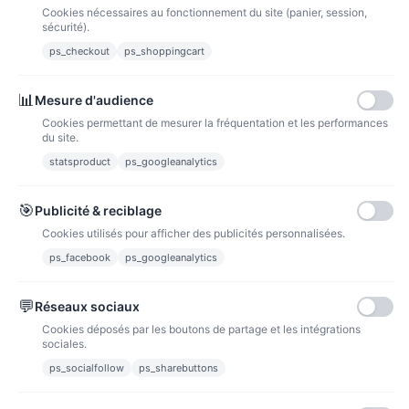
Cookies nécessaires au fonctionnement du site (panier, session,
La poste
sécurité).
Lettre suivie 72h
ps_checkout
ps_shoppingcart
Paiements
📊
Mesure d'audience
Cookies permettant de mesurer la fréquentation et les performances
du site.
statsproduct
ps_googleanalytics
Carte bancaire
Paiements sécurisés par carte bancaire
🎯
Publicité & reciblage
Cookies utilisés pour afficher des publicités personnalisées.
ps_facebook
ps_googleanalytics
💬
Réseaux sociaux
Paypal
Paiements sécurisés via paypal et paypal 4 fois sans frais
Cookies déposés par les boutons de partage et les intégrations
sociales.
Fidélité
ps_socialfollow
ps_sharebuttons