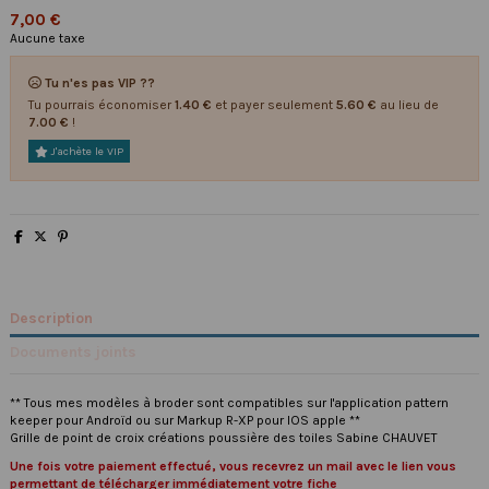
7,00 €
Aucune taxe
Tu n'es pas VIP ??
Tu pourrais économiser
1.40 €
et payer seulement
5.60 €
au lieu de
7.00 €
!
J'achète le VIP
Description
Documents joints
** Tous mes modèles à broder sont compatibles sur l'application pattern
keeper pour Androïd ou sur Markup R-XP pour IOS apple **
Grille de point de croix créations poussière des toiles Sabine CHAUVET
Une fois votre paiement effectué, vous recevrez un mail avec le lien vous
permettant de télécharger immédiatement votre fiche