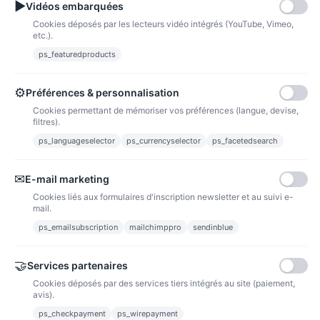
▶
Vidéos embarquées
Cookies déposés par les lecteurs vidéo intégrés (YouTube, Vimeo,
etc.).
ps_featuredproducts
Points de fidélité
Acheter des articles et gagner des points pour ensuite les transformer en
bons de réductions.
⚙
Préférences & personnalisation
Cookies permettant de mémoriser vos préférences (langue, devise,
filtres).
ps_languageselector
ps_currencyselector
ps_facetedsearch
Informations
✉
E-mail marketing
Liens utiles
Cookies liés aux formulaires d'inscription newsletter et au suivi e-
mail.
Notre société
ps_emailsubscription
mailchimppro
sendinblue
Nous suivre
🤝
Services partenaires
Cookies déposés par des services tiers intégrés au site (paiement,
Newsletter
avis).
ps_checkpayment
ps_wirepayment