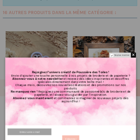
16 AUTRES PRODUITS DANS LA MÊME CATÉGORIE :
Ne plus montrer.
Rejoignez l’univers créatif de Poussière des Toiles !
Envie d’ajouter une touche personnelle à vos projets de broderie et de papeterie ?
Abonnez-vous à notre newsletter
et recevez des idées inspirantes et des offres
spéciales directement dans votre boîte mail !
Chaque mois, découvrez nos nouvelles créations et des promotions sur nos
produits.
Ne manquez rien !
Rejoignez une communauté de passionné(e)s de broderie et de
papeterie, et laissez-vous guider par l'inspiration.
Abonnez-vous maintenant
et commencez à imaginer de nouveaux projets dès
aujourd'hui !
Poussière à aiguilles :
Grille point de croix : Mr Cat
Chouette
automne PDF
2.00 €
6.72 €
2,50 €
8,40 €
PRIX VIP👑
PRIX VIP👑
Ajouter au panier
Ajouter au panier
S'abonner