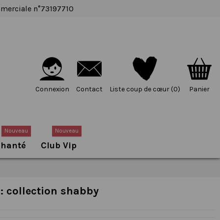
ommerciale n°73197710
Connexion
Contact
Liste coup de cœur (
0
)
Panier
Nouveau
Nouveau
chanté
Club Vip
 : collection shabby