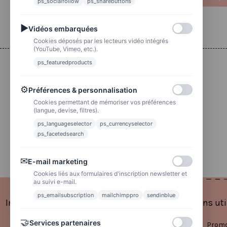
ps_socialfollow
ps_sharebuttons
▶
Vidéos embarquées
Cookies déposés par les lecteurs vidéo intégrés
(YouTube, Vimeo, etc.).
ps_featuredproducts
Livraison
⚙
Préférences & personnalisation
Colissimo
Livraison colis en 48h
Cookies permettant de mémoriser vos préférences
(langue, devise, filtres).
La poste
ps_languageselector
ps_currencyselector
Lettre suivie 72h
ps_facetedsearch
✉
E-mail marketing
Cookies liés aux formulaires d'inscription newsletter et
au suivi e-mail.
ps_emailsubscription
mailchimppro
sendinblue
Informations
Liens uti
🤝
Services partenaires
Mentions légales
Promo