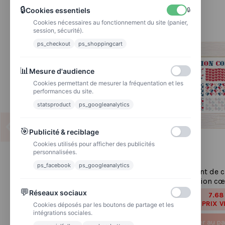
🔒
Cookies essentiels
🔒
Cookies nécessaires au fonctionnement du site (panier,
session, sécurité).
ps_checkout
ps_shoppingcart
📊
Mesure d'audience
Cookies permettant de mesurer la fréquentation et les
performances du site.
statsproduct
ps_googleanalytics
🎯
Publicité & reciblage
Cookies utilisés pour afficher des publicités
personnalisées.
ps_facebook
ps_googleanalytics
Grille point de croix :
Grille point de c
collection vintage
collection c
💬
Réseaux sociaux
7.68 €
7.68
9,60 €
9,60 €
PRIX VIP👑
PRIX V
Cookies déposés par les boutons de partage et les
intégrations sociales.
Ajouter au panier
Ajouter au pa