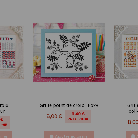
roix :
Grille point de croix : Foxy
Grill
œur
col
6.40 €
8,00 €
PRIX VIP👑
 €
8,0
IP👑
nier
Ajouter au panier