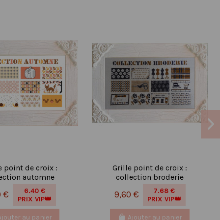
e point de croix :
Grille point de croix :
lection automne
collection broderie
6.40 €
7.68 €
0 €
9,60 €
PRIX VIP👑
PRIX VIP👑
Ajouter au panier
Ajouter au panier