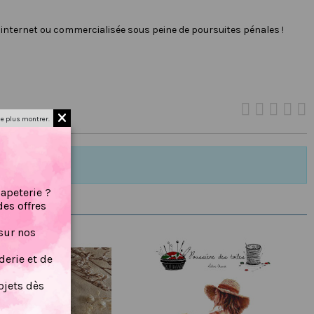
r internet ou commercialisée sous peine de poursuites pénales !
e plus montrer.
papeterie ?
des offres
sur nos
erie et de
jets dès