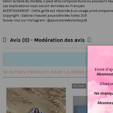
Selon la taille du modèle, il peut être composé d'une ou plusieurs feuil
Les explications vous seront données en Français
AVERTISSEMENT : Cette grille est réservée à un usage privé uniqueme
Copyright : Sabine chauvet poussière des toiles 2011
Suivez-moi sur Instagram : @poussieredestoilespdt


Avis (0) - Modération des avis
Envie d’aj
16 AUTRES PRODUITS DANS LA MÊME CATÉGORIE :
Abonnez-
Chaque
Nouveau
Ne manque
Abonnez