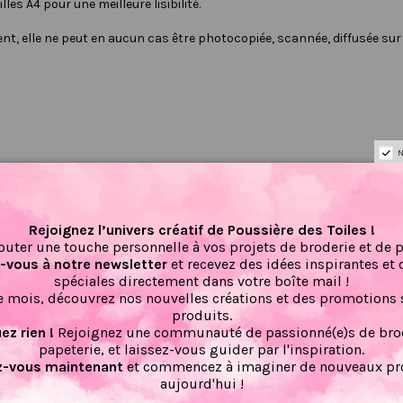
les A4 pour une meilleure lisibilité.
nt, elle ne peut en aucun cas être photocopiée, scannée, diffusée su
N
Il n'y a pas encore d'avis pour ce produit.
Rejoignez l’univers créatif de Poussière des Toiles !
outer une touche personnelle à vos projets de broderie et de 
vous à notre newsletter
et recevez des idées inspirantes et 
spéciales directement dans votre boîte mail !
 mois, découvrez nos nouvelles créations et des promotions 
produits.
z rien !
Rejoignez une communauté de passionné(e)s de brod
papeterie, et laissez-vous guider par l'inspiration.
-vous maintenant
et commencez à imaginer de nouveaux pro
aujourd'hui !