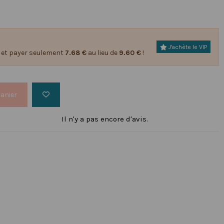
J'achète le VIP
et payer seulement
7.68 €
au lieu de
9.60 €
!
panier
Il n'y a pas encore d'avis.