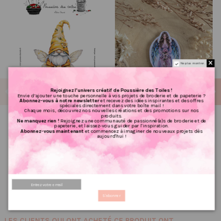
Ne plus montrer.
Rejoignez l’univers créatif de Poussière des Toiles !
Envie d’ajouter une touche personnelle à vos projets de broderie et de papeterie ?
Abonnez-vous à notre newsletter
et recevez des idées inspirantes et des offres
spéciales directement dans votre boîte mail !
Chaque mois, découvrez nos nouvelles créations et des promotions sur nos
produits.
Ne manquez rien !
Rejoignez une communauté de passionné(e)s de broderie et de
Grille point de croix : Gnome
Poussière à aiguilles : Fée
papeterie, et laissez-vous guider par l'inspiration.
Abonnez-vous maintenant
et commencez à imaginer de nouveaux projets dès
PDF
aujourd'hui !
2.00 €
2,50 €
6.72 €
PRIX VIP👑
8,40 €
PRIX VIP👑
Ajouter au panier
Ajouter au panier
S'abonner
LES CLIENTS QUI ONT ACHETÉ CE PRODUIT ONT