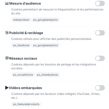
📊
Mesure d'audience
Cookies permettant de mesurer la fréquentation et les performances
du site.
statsproduct
ps_googleanalytics
Carte bancaire
Paiements sécurisés par carte bancaire
🎯
Publicité & reciblage
Cookies utilisés pour afficher des publicités personnalisées.
ps_facebook
ps_googleanalytics
💬
Réseaux sociaux
Paypal
Paiements sécurisés via paypal et paypal 4 fois sans frais
Cookies déposés par les boutons de partage et les intégrations
sociales.
Fidélité
ps_socialfollow
ps_sharebuttons
▶
Vidéos embarquées
Cookies déposés par les lecteurs vidéo intégrés (YouTube, Vimeo,
etc.).
ps_featuredproducts
Points de fidélité