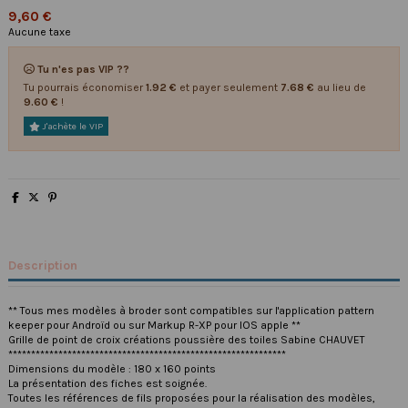
9,60 €
Aucune taxe
Tu n'es pas VIP ??
Tu pourrais économiser
1.92 €
et payer seulement
7.68 €
au lieu de
9.60 €
!
J'achète le VIP
Description
** Tous mes modèles à broder sont compatibles sur l'application pattern
keeper pour Androïd ou sur Markup R-XP pour IOS apple **
Grille de point de croix créations poussière des toiles Sabine CHAUVET
*************************************************************
Dimensions du modèle : 180 x 160 points
La présentation des fiches est soignée.
Toutes les références de fils proposées pour la réalisation des modèles,