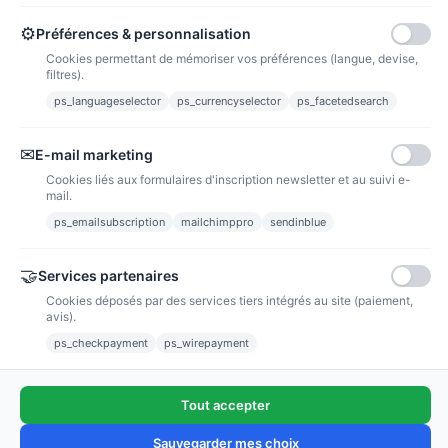
Acheter des articles et gagner des points pour ensuite les transformer en
bons de réductions.
⚙
Préférences & personnalisation
Cookies permettant de mémoriser vos préférences (langue, devise,
filtres).
ps_languageselector
ps_currencyselector
ps_facetedsearch
Informations
✉
E-mail marketing
Liens utiles
Cookies liés aux formulaires d'inscription newsletter et au suivi e-
mail.
Notre société
ps_emailsubscription
mailchimppro
sendinblue
Nous suivre
🤝
Services partenaires
Cookies déposés par des services tiers intégrés au site (paiement,
Newsletter
avis).
ps_checkpayment
ps_wirepayment
Tout accepter
(4,9/5)
Voir tous les avis boutique
Sauvegarder mes choix