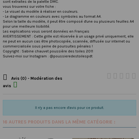
sont extraites de la palette DMC.
vous trouverez sur votre fiche :
- Le visuel du modèle à réaliser en couleurs.
- Le diagramme en couleurs avec symboles au format A4.
Selon la taille du modèle, il peut être composé d'une ou plusieurs feuilles A4
pour une meilleure lisibilité.
Les explications vous seront données en Français
AVERTISSEMENT : Cette grille est réservée à un usage privé uniquement, elle
ne peut en aucun cas être photocopiée, scannée, diffusée sur internet ou
commercialisée sous peine de poursuites pénales !
Copyright : Sabine chauvet poussière des toiles 2011
Suivez-moi sur Instagram : @poussieredestoilespdt

Avis (0) - Modération des

avis
Il n'y a pas encore d'avis pour ce produit.
16 AUTRES PRODUITS DANS LA MÊME CATÉGORIE :