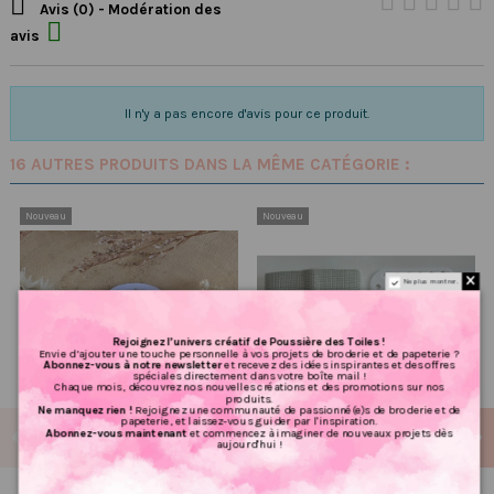

Avis (0) - Modération des

avis
Il n'y a pas encore d'avis pour ce produit.
16 AUTRES PRODUITS DANS LA MÊME CATÉGORIE :
Nouveau
Nouveau
Ne plus montrer.
Rejoignez l’univers créatif de Poussière des Toiles !
Envie d’ajouter une touche personnelle à vos projets de broderie et de papeterie ?
Abonnez-vous à notre newsletter
et recevez des idées inspirantes et des offres
spéciales directement dans votre boîte mail !
Chaque mois, découvrez nos nouvelles créations et des promotions sur nos
produits.
Ne manquez rien !
Rejoignez une communauté de passionné(e)s de broderie et de
papeterie, et laissez-vous guider par l'inspiration.
Abonnez-vous maintenant
et commencez à imaginer de nouveaux projets dès
aujourd'hui !