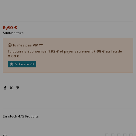
9,60 €
Aucune taxe
Tu n'es pas VIP ??
Tu pourrais économiser
1.92 €
et payer seulement
7.68 €
au lieu de
9.60 €
!
J'achète le VIP
En stock
472 Produits