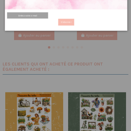
Poussière à aiguilles : Dé à
Lot divers Toucan
coudre
9.60 €
12,00 €
2.00 €
PRIX VIP👑
2,50 €
PRIX VIP👑
S'abonner
Ajouter au panier
Ajouter au panier
LES CLIENTS QUI ONT ACHETÉ CE PRODUIT ONT
ÉGALEMENT ACHETÉ :