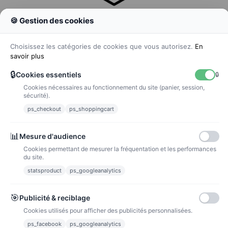
🍪 Gestion des cookies
Colissimo
Livraison colis en 48h
Choisissez les catégories de cookies que vous autorisez.
En
savoir plus
🔒
Cookies essentiels
🔒
Cookies nécessaires au fonctionnement du site (panier, session,
La poste
sécurité).
Lettre suivie 72h
ps_checkout
ps_shoppingcart
Paiements
📊
Mesure d'audience
Cookies permettant de mesurer la fréquentation et les performances
du site.
statsproduct
ps_googleanalytics
Carte bancaire
Paiements sécurisés par carte bancaire
🎯
Publicité & reciblage
Cookies utilisés pour afficher des publicités personnalisées.
ps_facebook
ps_googleanalytics