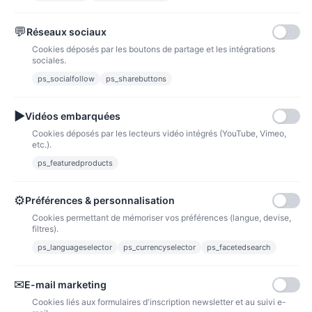
💬
Réseaux sociaux
Paypal
Paiements sécurisés via paypal et paypal 4 fois sans frais
Cookies déposés par les boutons de partage et les intégrations
sociales.
Fidélité
ps_socialfollow
ps_sharebuttons
▶
Vidéos embarquées
Cookies déposés par les lecteurs vidéo intégrés (YouTube, Vimeo,
etc.).
ps_featuredproducts
Points de fidélité
Acheter des articles et gagner des points pour ensuite les transformer en
bons de réductions.
⚙
Préférences & personnalisation
Cookies permettant de mémoriser vos préférences (langue, devise,
filtres).
ps_languageselector
ps_currencyselector
ps_facetedsearch
Informations
✉
E-mail marketing
Liens utiles
Cookies liés aux formulaires d'inscription newsletter et au suivi e-