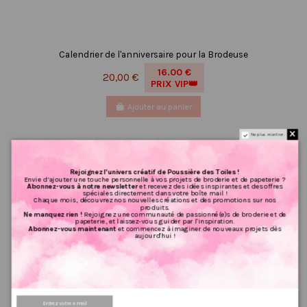
Calendrier de l'anniversaire pour la Brodeuse
16.00 €
20,00 €
PRIX VIP👑
Ajouter au panier
Ne plus montrer.
Rejoignez l’univers créatif de Poussière des Toiles !
Envie d’ajouter une touche personnelle à vos projets de broderie et de papeterie ?
Abonnez-vous à notre newsletter
et recevez des idées inspirantes et des offres
spéciales directement dans votre boîte mail !
Chaque mois, découvrez nos nouvelles créations et des promotions sur nos
produits.
Ne manquez rien !
Rejoignez une communauté de passionné(e)s de broderie et de
papeterie, et laissez-vous guider par l'inspiration.
Abonnez-vous maintenant
et commencez à imaginer de nouveaux projets dès
aujourd'hui !