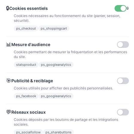
🔒
Cookies essentiels
🔒
Cookies nécessaires au fonctionnement du site (panier, session,
La poste
sécurité).
Lettre suivie 72h
ps_checkout
ps_shoppingcart
Paiements
📊
Mesure d'audience
Cookies permettant de mesurer la fréquentation et les performances
du site.
statsproduct
ps_googleanalytics
Carte bancaire
Paiements sécurisés par carte bancaire
🎯
Publicité & reciblage
Cookies utilisés pour afficher des publicités personnalisées.
ps_facebook
ps_googleanalytics
💬
Réseaux sociaux
Paypal
Cookies déposés par les boutons de partage et les intégrations
Paiements sécurisés via paypal et paypal 4 fois sans frais
sociales.
ps_socialfollow
ps_sharebuttons