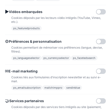
Fidélité
▶
Vidéos embarquées
Cookies déposés par les lecteurs vidéo intégrés (YouTube, Vimeo,
etc.).
ps_featuredproducts
Points de fidélité
Acheter des articles et gagner des points pour ensuite les transformer en
⚙
Préférences & personnalisation
bons de réductions.
Cookies permettant de mémoriser vos préférences (langue, devise,
filtres).
ps_languageselector
ps_currencyselector
ps_facetedsearch
Informations
✉
E-mail marketing
Liens utiles
Cookies liés aux formulaires d'inscription newsletter et au suivi e-
mail.
Notre société
ps_emailsubscription
mailchimppro
sendinblue
Nous suivre
🤝
Services partenaires
Cookies déposés par des services tiers intégrés au site (paiement,