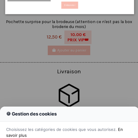
S'abonner
Pochette surprise pour la brodeuse (attention ce n'est pas la box
broderie du mois)
10.00 €
12,50 €
PRIX VIP👑
Ajouter au panier
Livraison
🍪 Gestion des cookies
Colissimo
Livraison colis en 48h
Choisissez les catégories de cookies que vous autorisez.
En
savoir plus