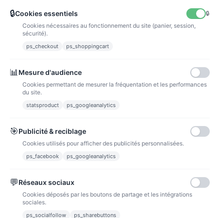
🔒
Cookies essentiels
🔒
Cookies nécessaires au fonctionnement du site (panier, session,
La poste
sécurité).
Lettre suivie 72h
ps_checkout
ps_shoppingcart
Paiements
📊
Mesure d'audience
Cookies permettant de mesurer la fréquentation et les performances
du site.
statsproduct
ps_googleanalytics
Carte bancaire
Paiements sécurisés par carte bancaire
🎯
Publicité & reciblage
Cookies utilisés pour afficher des publicités personnalisées.
ps_facebook
ps_googleanalytics
💬
Réseaux sociaux
Paypal
Cookies déposés par les boutons de partage et les intégrations
Paiements sécurisés via paypal et paypal 4 fois sans frais
sociales.
ps_socialfollow
ps_sharebuttons