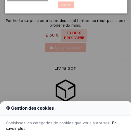
S'abonner
Pochette surprise pour la brodeuse (attention ce n'est pas la box
broderie du mois)
10.00 €
12,50 €
PRIX VIP👑
Ajouter au panier
Livraison
🍪 Gestion des cookies
Colissimo
Livraison colis en 48h
Choisissez les catégories de cookies que vous autorisez.
En
savoir plus