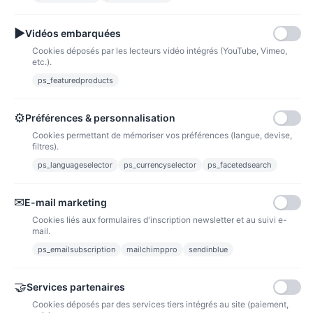
Fidélité
▶
Vidéos embarquées
Cookies déposés par les lecteurs vidéo intégrés (YouTube, Vimeo,
etc.).
ps_featuredproducts
Points de fidélité
Acheter des articles et gagner des points pour ensuite les transformer en
⚙
Préférences & personnalisation
bons de réductions.
Cookies permettant de mémoriser vos préférences (langue, devise,
filtres).
ps_languageselector
ps_currencyselector
ps_facetedsearch
Informations
✉
E-mail marketing
Liens utiles
Cookies liés aux formulaires d'inscription newsletter et au suivi e-
mail.
Notre société
ps_emailsubscription
mailchimppro
sendinblue
Nous suivre
🤝
Services partenaires
Cookies déposés par des services tiers intégrés au site (paiement,